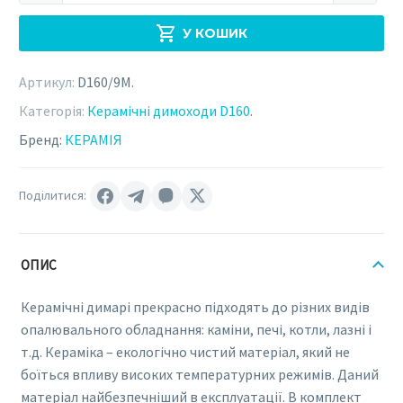
КЕРАМІЯ
У КОШИК
D160
х
Артикул:
D160/9M
.
9
метрів
Категорія:
Керамічні димоходи D160
.
(D160/9M)
Бренд:
КЕРАМІЯ
кількість
Поділитися:
ОПИС
Керамічні димарі прекрасно підходять до різних видів
опалювального обладнання: каміни, печі, котли, лазні і
т.д. Кераміка – екологічно чистий матеріал, який не
боїться впливу високих температурних режимів. Даний
матеріал найбезпечніший в експлуатації. В комплект