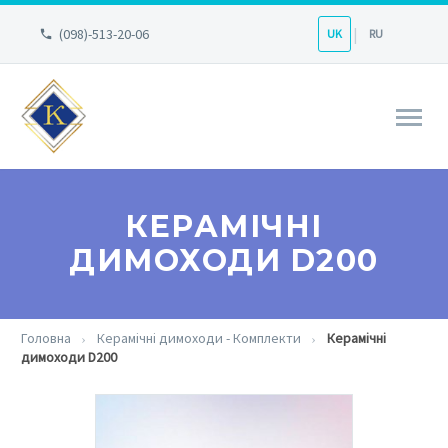
(098)-513-20-06
UK
RU
КЕРАМІЧНІ
ДИМОХОДИ D200
Головна
Керамічні димоходи - Комплекти
Керамічні
димоходи D200