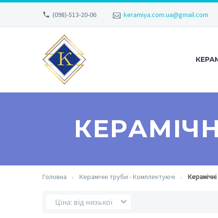
(098)-513-20-06
keramiya.com.ua@gmail.com
КЕРА
КЕРАМІЧ
Головна
Керамічні труби - Комплектуючі
Керамічн
Ціна: від низької до високої