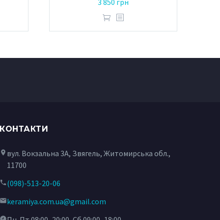
3 850
грн
КОНТАКТИ
вул. Вокзальна 3А, Звягель, Житомирська обл.,
11700
(098)-513-20-06
keramiya.com.ua@gmail.com
Пн-Пт 08:00–20:00, Сб 09:00–18:00