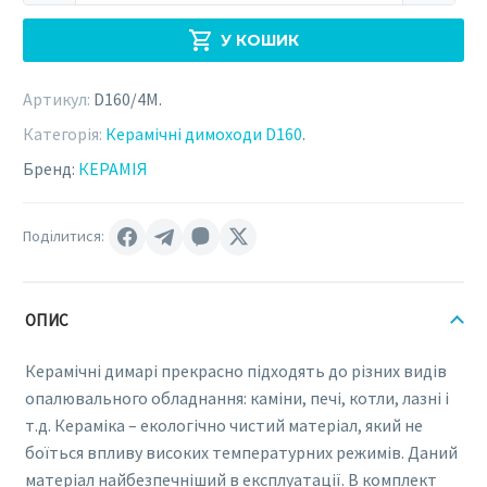
КЕРАМІЯ
У КОШИК
D160
х
Артикул:
D160/4M
.
4
метри
Категорія:
Керамічні димоходи D160
.
(D160/4M)
Бренд:
КЕРАМІЯ
кількість
Поділитися:
ОПИС
Керамічні димарі прекрасно підходять до різних видів
опалювального обладнання: каміни, печі, котли, лазні і
т.д. Кераміка – екологічно чистий матеріал, який не
боїться впливу високих температурних режимів. Даний
матеріал найбезпечніший в експлуатації. В комплект