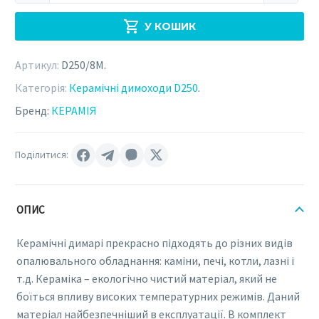
КЕРАМІЯ
У КОШИК
D250
х
Артикул:
D250/8M
.
8
метрів
Категорія:
Керамічні димоходи D250
.
(D250/8M)
Бренд:
КЕРАМІЯ
кількість
Поділитися:
ОПИС
Керамічні димарі прекрасно підходять до різних видів
опалювального обладнання: каміни, печі, котли, лазні і
т.д. Кераміка – екологічно чистий матеріал, який не
боїться впливу високих температурних режимів. Даний
матеріал найбезпечніший в експлуатації. В комплект