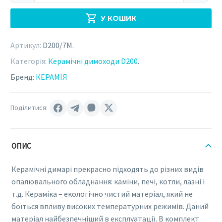
КЕРАМІЯ
У КОШИК
D200
х
Артикул:
D200/7M
.
7
метрів
Категорія:
Керамічні димоходи D200
.
(D200/7M)
Бренд:
КЕРАМІЯ
кількість
Поділитися:
ОПИС
Керамічні димарі прекрасно підходять до різних видів
опалювального обладнання: каміни, печі, котли, лазні і
т.д. Кераміка – екологічно чистий матеріал, який не
боїться впливу високих температурних режимів. Даний
матеріал найбезпечніший в експлуатації. В комплект