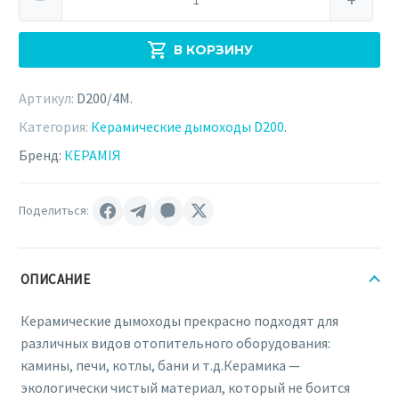
товара
Керамический
В КОРЗИНУ
дымоход
КЕРАМИЯ
Артикул:
D200/4M
.
D200
х
Категория:
Керамические дымоходы D200
.
4
Бренд:
КЕРАМІЯ
метра
(D200/4M)
Поделиться:
ОПИСАНИЕ
Керамические дымоходы прекрасно подходят для
различных видов отопительного оборудования:
камины, печи, котлы, бани и т.д.Керамика —
экологически чистый материал, который не боится