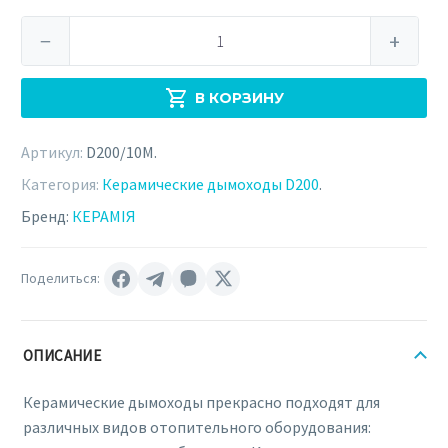
Количество
−
+
товара
Керамический
В КОРЗИНУ
дымоход
КЕРАМИЯ
Артикул:
D200/10M
.
D200
х
Категория:
Керамические дымоходы D200
.
10
Бренд:
КЕРАМІЯ
метров
(D200/10M)
Поделиться:
ОПИСАНИЕ
Керамические дымоходы прекрасно подходят для
различных видов отопительного оборудования: