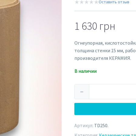
★★★★★
Оставить отзыв
1 630
грн
Огнеупорная, кислотостойк
толщина стенки 15 мм, рабо
производителя КЕРАМИЯ.
В наличии
Количество
−
товара
Керамическая
труба
Ø250
Артикул:
TD250
.
мм
(TD250)
Категория:
Керамические т