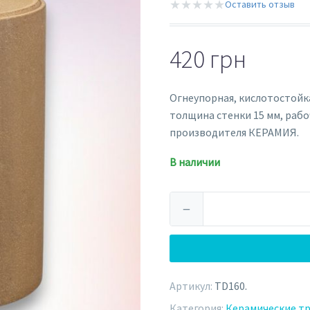
★★★★★
Оставить отзыв
420
грн
Огнеупорная, кислотостойк
толщина стенки 15 мм, рабо
производителя КЕРАМИЯ.
В наличии
Количество
−
товара
Керамическая
труба
Ø160
Артикул:
TD160
.
мм
(TD160)
Категория:
Керамические т