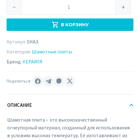
Количество
−
+
товара
Огнеупорная
В КОРЗИНУ
шамотная
плита
Артикул:
SHA3
.
500×250×30
(SHA3)
Категория:
Шамотные плиты
.
Бренд:
КЕРАМІЯ
Поделиться:
ОПИСАНИЕ
Шамотная плита – это высококачественный
огнеупорный материал, созданный для использования
в условиях высоких температур. Её изготавливают из